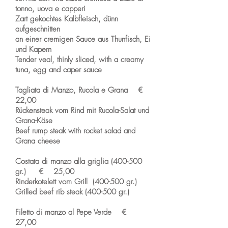
tonno, uova e capperi
Zart gekochtes Kalbfleisch, dünn
aufgeschnitten
an einer cremigen Sauce aus Thunfisch, Ei
und Kapern
Tender veal, thinly sliced, with a creamy
tuna, egg and caper sauce
Tagliata di Manzo, Rucola e Grana €
22,00
Rückensteak vom Rind mit Rucola-Salat und
Grana-Käse
Beef rump steak with rocket salad and
Grana cheese
Costata di manzo alla griglia (400-500
gr.) € 25,00
Rinderkotelett vom Grill (400-500 gr.)
Grilled beef rib steak (400-500 gr.)
Filetto di manzo al Pepe Verde €
27,00