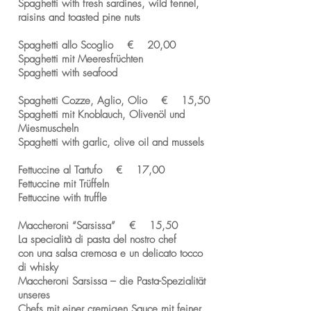
Spaghetti with fresh sardines, wild fennel,
raisins and toasted pine nuts
Spaghetti allo Scoglio € 20,00
Spaghetti mit Meeresfrüchten
Spaghetti with seafood
Spaghetti Cozze, Aglio, Olio € 15,50
Spaghetti mit Knoblauch, Olivenöl und
Miesmuscheln
Spaghetti with garlic, olive oil and mussels
Fettuccine al Tartufo € 17,00
Fettuccine mit Trüffeln
Fettuccine with truffle
Maccheroni “Sarsissa” € 15,50
La specialità di pasta del nostro chef
con una salsa cremosa e un delicato tocco
di whisky
Maccheroni Sarsissa – die Pasta-Spezialität
unseres
Chefs mit einer cremigen Sauce mit feiner