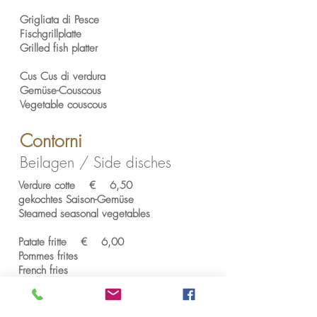
Grigliata di Pesce
Fischgrillplatte
Grilled fish platter
Cus Cus di verdura
Gemüse-Couscous
Vegetable couscous
Contorni
Beilagen / Side disches
Verdure cotte € 6,50
gekochtes Saison-Gemüse
Steamed seasonal vegetables
Patate fritte € 6,00
Pommes frites
French fries
Crocchette di Patate € 6,50
Kartoffelkroketten