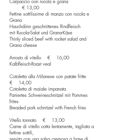
Carpaccio con rucola e grana
€ 13,00
Fettine sottilissime di manzo con rucola e
Grana
Hauchdünn geschnittenes Rindfleisch
mit Rucola-Salat und Grana-Käse
Thinly sliced beef with rocket salad and
Grana cheese
Arrosto di vitello € 16,00
Kalbfleisch-Roast veal
Cotoletta alla Milanese con patate fritte
€ 14,00
Cotoletta di maiale impanata
Paniertes Schweineschnitzel mit Pommes
frites
Breaded pork schnitzel with French fries
Vitello tonnato € 13,00
Carne di vitello cotta lentamente, tagliata a
fettine sottili,
servita con una salsa cremosa a base di