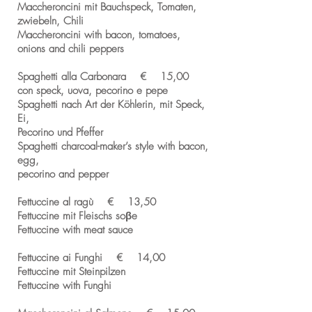
Maccheroncini mit Bauchspeck, Tomaten,
zwiebeln, Chili
Maccheroncini with bacon, tomatoes,
onions and chili peppers
Spaghetti alla Carbonara € 15,00
con speck, uova, pecorino e pepe
Spaghetti nach Art der Köhlerin, mit Speck,
Ei,
Pecorino und Pfeffer
Spaghetti charcoal-maker’s style with bacon,
egg,
pecorino and pepper
Fettuccine al ragù € 13,50
Fettuccine mit Fleischs soβe
Fettuccine with meat sauce
Fettuccine ai Funghi € 14,00
Fettuccine mit Steinpilzen
Fettuccine with Funghi